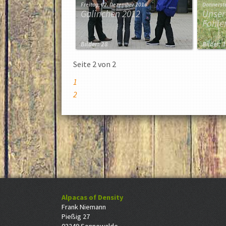
Freitag, 02. Dezember 2016
Donnerst
Galinchen 2012
Unser
Fohle
Bilder: 28
Bilder: 
Seite 2 von 2
1
2
Alpacas of Density
Frank Niemann
Pießig 27
03249 Sonnewalde